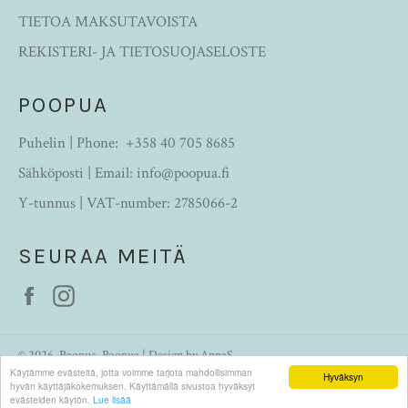
TIETOA MAKSUTAVOISTA
REKISTERI- JA TIETOSUOJASELOSTE
POOPUA
Puhelin | Phone:
+358 40 705 8685
Sähköposti | Email:
info@poopua.fi
Y-tunnus | VAT-number: 2785066-2
SEURAA MEITÄ
Facebook
Instagram
© 2026,
Poopua
. Poopua | Design by AnnaS.
Käytämme evästeitä, jotta voimme tarjota mahdollisimman
Hyväksyn
paypal
hyvän käyttäjäkokemuksen. Käyttämällä sivustoa hyväksyt
evästeiden käytön.
Lue lisää