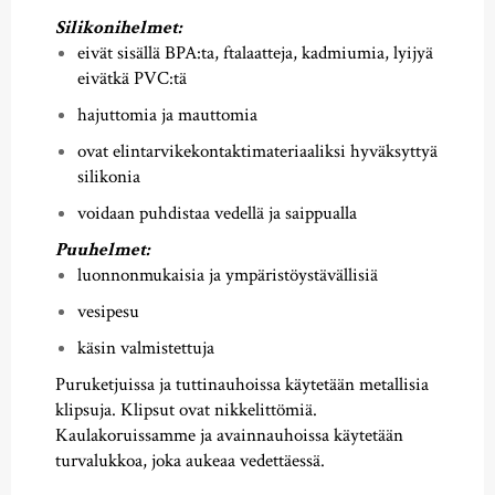
Silikonihelmet:
eivät sisällä BPA:ta, ftalaatteja, kadmiumia, lyijyä
eivätkä PVC:tä
hajuttomia ja mauttomia
ovat elintarvikekontaktimateriaaliksi hyväksyttyä
silikonia
voidaan puhdistaa vedellä ja saippualla
Puuhelmet:
luonnonmukaisia ja ympäristöystävällisiä
vesipesu
käsin valmistettuja
Puruketjuissa ja tuttinauhoissa käytetään metallisia
klipsuja. Klipsut ovat nikkelittömiä.
Kaulakoruissamme ja avainnauhoissa käytetään
turvalukkoa, joka aukeaa vedettäessä.