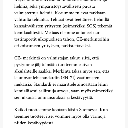
helmiä, sekä ympäristöystävällisesti puusta
valmistettuja helmiä. Korumme tulevat tarkkaan
valituilta tehtailta. Tehtaat ovat teettäneet helmillä
kansainvälisten yritysten (esimerkiksi SGS) tekemät
kemikaalitestit. Me taas olemme antaneet nuo
testiraportit ulkopuolisen tahon, CE-merkintöihin
erikoistuneen yrityksen, tarkistettavaksi.
CE- merkintä on valmistajan takuu siitä, että
pystymme jäljittämään tuotteemme aivan
alkulähteille saakka. Merkintä takaa myös sen, että
lelut ovat lelustandardin (EN-71) vaatimusten
mukaisia. Standardi ei määrittele ainoastaan lelun
kemiallisesti sallituuja arvoja, vaan myös esimerkiksi
sen ulkoisia ominaisuuksia ja kestävyyttä.
Kaikki tuotteemme kootaan käsin Suomessa. Kun
teemme tuotteet itse, voimme myös olla varmoja
niiden kestävyydestä.